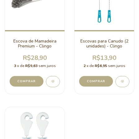
Escova de Mamadeira
Escovas para Canudo (2
Premium - Clingo
unidades) - Clingo
R$28,90
R$13,90
3
x de
R$9,63
sem juros
2
x de
R$6,95
sem juros
COMPRAR