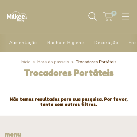
0
Alimentação
Banho e Higiene
Decoração
Enx
Início
>
Hora do passeio
>
Trocadores Portáteis
Trocadores Portáteis
Não temos resultados para sua pesquisa. Por favor,
tente com outros filtros.
menu