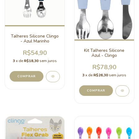
Talheres Silicone Clingo
- Azul Marinho
Kit Talheres Silicone
R$54,90
Azul - Clingo
3
x de
R$18,30
sem juros
R$78,90
3
x de
R$26,30
sem juros