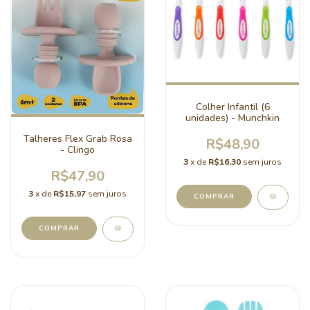
Colher Infantil (6
unidades) - Munchkin
Talheres Flex Grab Rosa
R$48,90
- Clingo
3
x de
R$16,30
sem juros
R$47,90
3
x de
R$15,97
sem juros