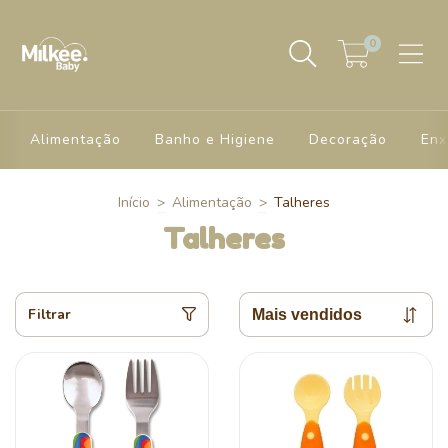
0
Alimentação
Banho e Higiene
Decoração
Enx
Início
>
Alimentação
>
Talheres
Talheres
Filtrar