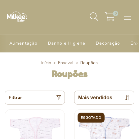
0
Alimentação
Banho e Higiene
Decoração
Enx
Início
>
Enxoval
>
Roupões
Roupões
Filtrar
ESGOTADO